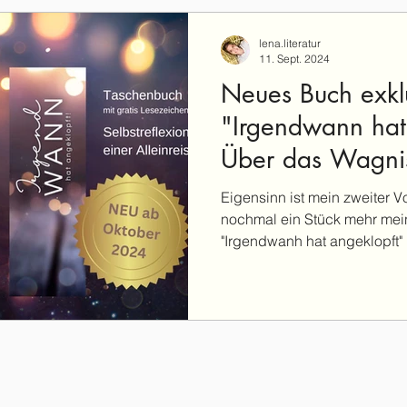
lena.literatur
11. Sept. 2024
Neues Buch exklu
"Irgendwann hat
Über das Wagni
leben"
Eigensinn ist mein zweiter V
nochmal ein Stück mehr me
"Irgendwanh hat angeklopft"