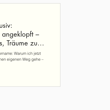
siv:
 angeklopft –
s, Träume zu
orname: Warum ich jetzt
inen eigenen Weg gehe –