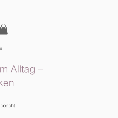
og
m Alltag –
ken
.coacht