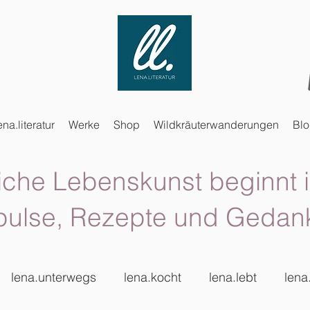
ena.literatur
Werke
Shop
Wildkräuterwanderungen
Bl
iche Lebenskunst beginnt i
pulse, Rezepte und Gedan
lena.unterwegs
lena.kocht
lena.lebt
lena