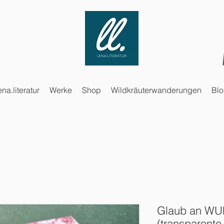
ena.literatur
Werke
Shop
Wildkräuterwanderungen
Bl
Glaub an WU
(transparente 