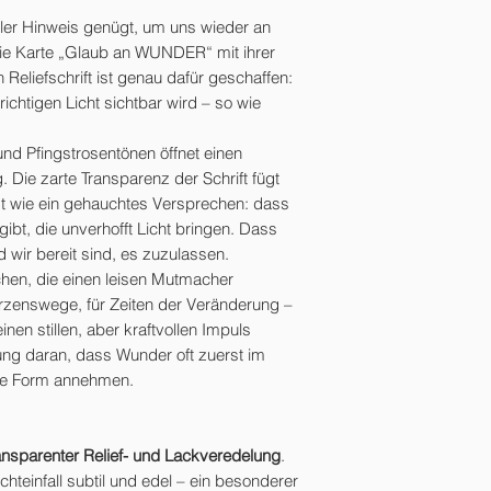
ller Hinweis genügt, um uns wieder an
 Die Karte „Glaub an WUNDER“ mit ihrer
Reliefschrift ist genau dafür geschaffen:
richtigen Licht sichtbar wird – so wie
und Pfingstrosentönen öffnet einen
 Die zarte Transparenz der Schrift fügt
ast wie ein gehauchtes Versprechen: dass
bt, die unverhofft Licht bringen. Dass
 wir bereit sind, es zuzulassen.
chen, die einen leisen Mutmacher
rzenswege, für Zeiten der Veränderung –
inen stillen, aber kraftvollen Impuls
ung daran, dass Wunder oft zuerst im
sie Form annehmen.
ransparenter Relief- und Lackveredelung
.
ichteinfall subtil und edel – ein besonderer