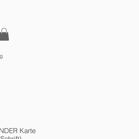
og
NDER Karte
Schrift)