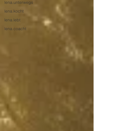
lena.unterwegs
lena.kocht
lena.lebt
lena.coacht