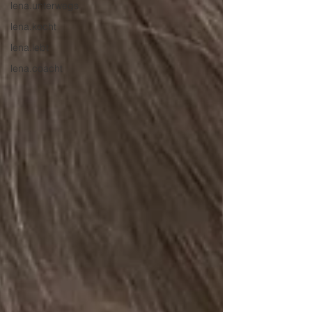
lena.unterwegs
lena.kocht
lena.lebt
lena.coacht