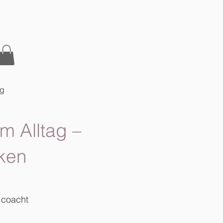
og
m Alltag –
ken
.coacht