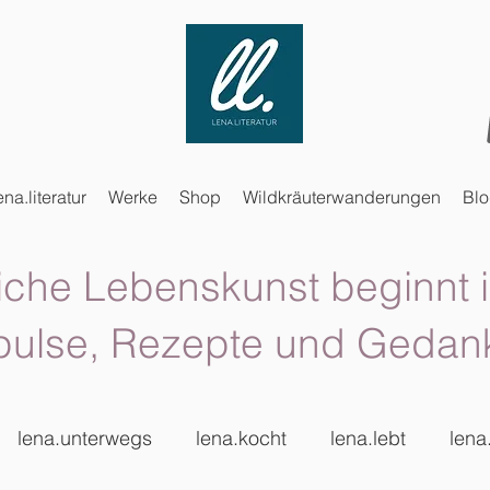
ena.literatur
Werke
Shop
Wildkräuterwanderungen
Bl
iche Lebenskunst beginnt i
pulse, Rezepte und Gedan
lena.unterwegs
lena.kocht
lena.lebt
lena