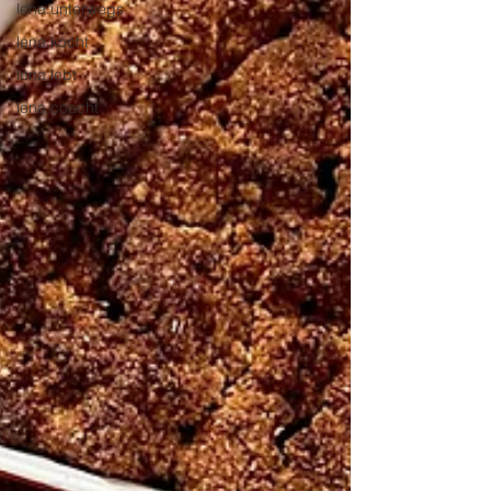
lena.unterwegs
lena.kocht
lena.lebt
lena.coacht