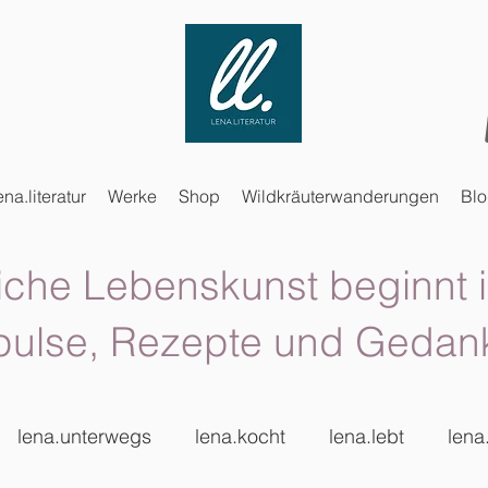
ena.literatur
Werke
Shop
Wildkräuterwanderungen
Bl
iche Lebenskunst beginnt i
pulse, Rezepte und Gedan
lena.unterwegs
lena.kocht
lena.lebt
lena