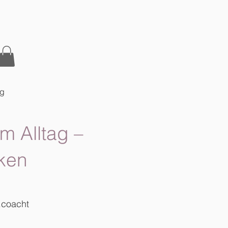
og
m Alltag –
ken
.coacht