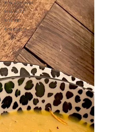
lena.unterwegs
lena.kocht
lena.lebt
lena.coacht