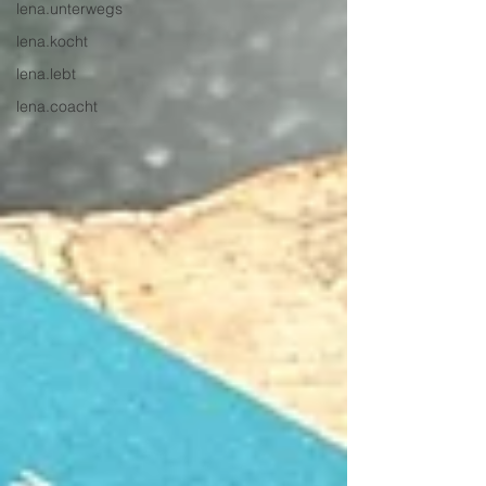
lena.unterwegs
lena.kocht
lena.lebt
lena.coacht