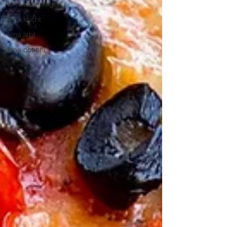
lena.unterwegs
lena.kocht
lena.lebt
lena.coacht