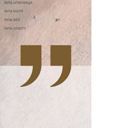
lena.unterwegs
lena.kocht
lena.lebt
lena.coacht