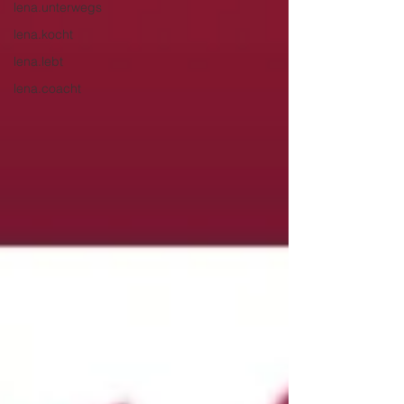
lena.unterwegs
lena.kocht
lena.lebt
lena.coacht