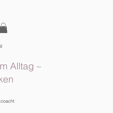
og
m Alltag –
ken
.coacht