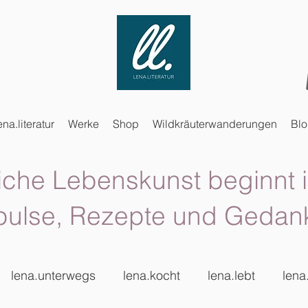
ena.literatur
Werke
Shop
Wildkräuterwanderungen
Bl
iche Lebenskunst beginnt i
pulse, Rezepte und Gedan
lena.unterwegs
lena.kocht
lena.lebt
lena