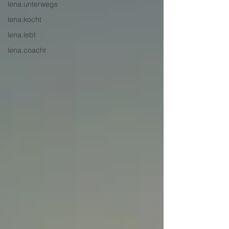
lena.unterwegs
lena.kocht
lena.lebt
lena.coacht