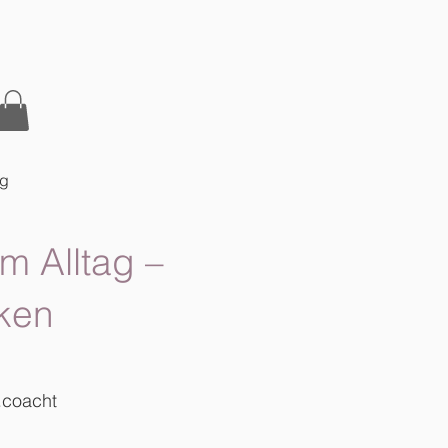
og
m Alltag –
ken
.coacht