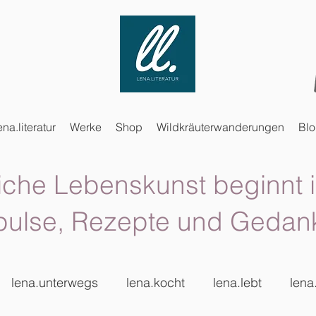
ena.literatur
Werke
Shop
Wildkräuterwanderungen
Bl
iche Lebenskunst beginnt i
pulse, Rezepte und Gedan
lena.unterwegs
lena.kocht
lena.lebt
lena