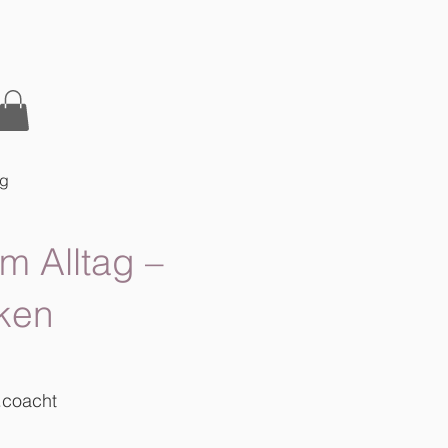
og
m Alltag –
ken
.coacht