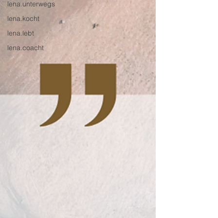
lena.unterwegs
lena.kocht
lena.lebt
lena.coacht