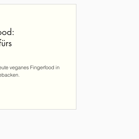
ood:
fürs
eute veganes Fingerfood in
gebacken.