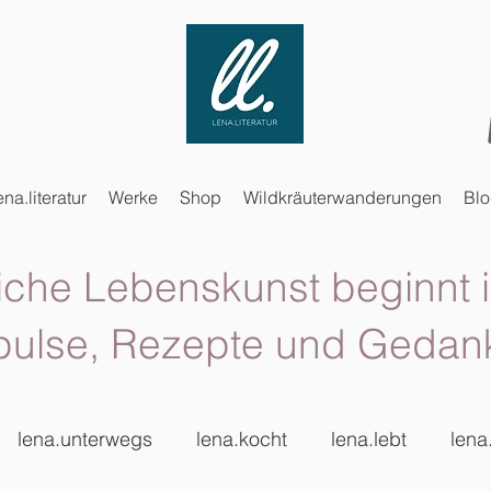
ena.literatur
Werke
Shop
Wildkräuterwanderungen
Bl
iche Lebenskunst beginnt i
pulse, Rezepte und Gedan
lena.unterwegs
lena.kocht
lena.lebt
lena