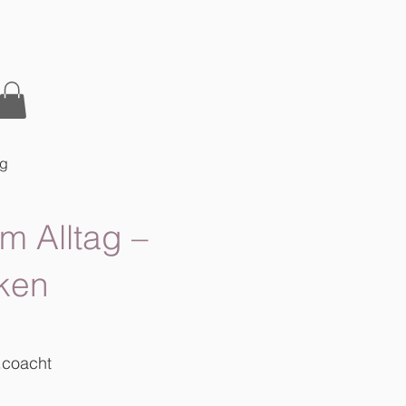
og
m Alltag –
ken
.coacht