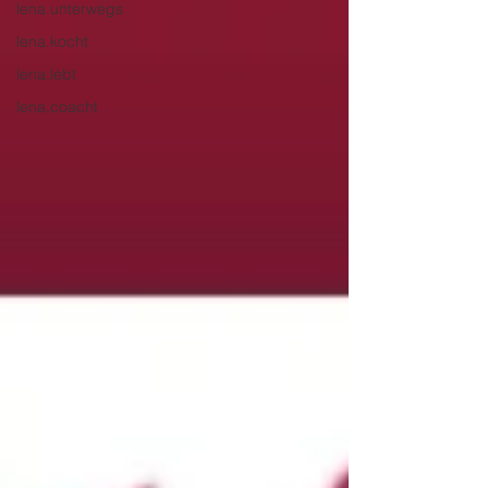
lena.unterwegs
lena.kocht
lena.lebt
lena.coacht