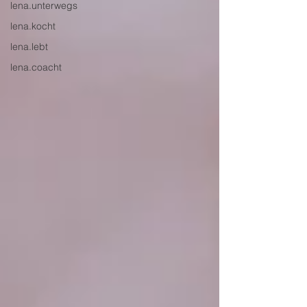
lena.unterwegs
lena.kocht
lena.lebt
lena.coacht