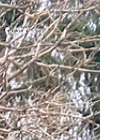
lena.unterwegs
lena.kocht
lena.lebt
lena.coacht