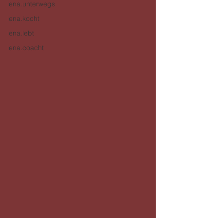
lena.unterwegs
lena.kocht
lena.lebt
lena.coacht