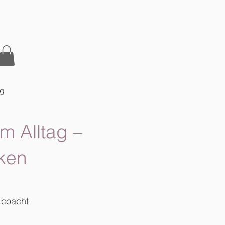
og
m Alltag –
ken
.coacht