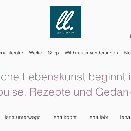
ena.literatur
Werke
Shop
Wildkräuterwanderungen
Bl
iche Lebenskunst beginnt i
pulse, Rezepte und Gedan
lena.unterwegs
lena.kocht
lena.lebt
lena