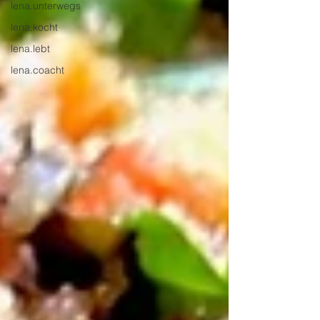
lena.unterwegs
lena.kocht
lena.lebt
lena.coacht