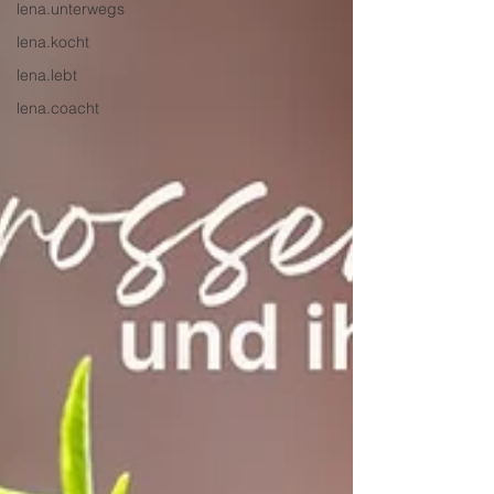
lena.unterwegs
lena.kocht
lena.lebt
lena.coacht