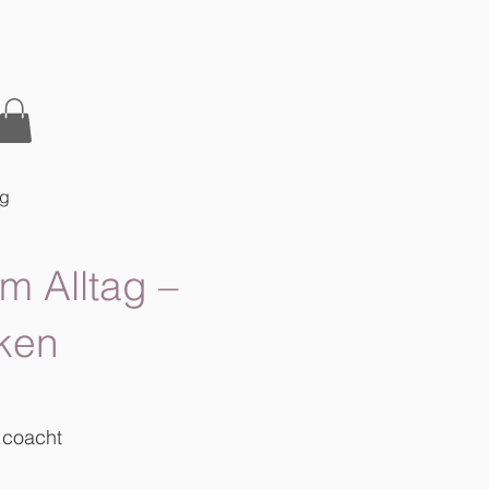
og
m Alltag –
ken
.coacht