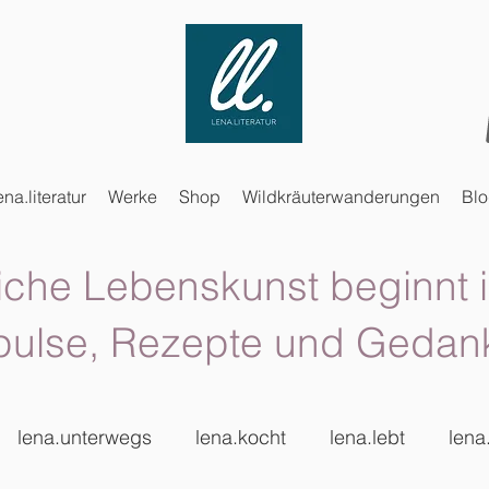
ena.literatur
Werke
Shop
Wildkräuterwanderungen
Bl
iche Lebenskunst beginnt i
pulse, Rezepte und Gedan
lena.unterwegs
lena.kocht
lena.lebt
lena