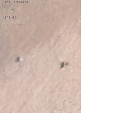
lena.unterwegs
lena.kocht
lena.lebt
lena.coacht