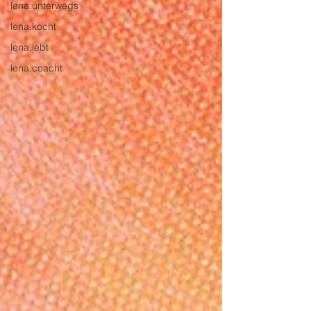
lena.unterwegs
lena.kocht
lena.lebt
lena.coacht