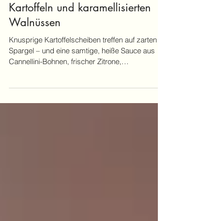
Grüner Spargel mit Zitronen-
Bohnensauce, knusprigen
Kartoffeln und karamellisierten
Walnüssen
Knusprige Kartoffelscheiben treffen auf zarten
Spargel – und eine samtige, heiße Sauce aus
Cannellini-Bohnen, frischer Zitrone,
Zitronenmelisse, Kurkuma und schwarzem
Pfeffer bringt alles zusammen.