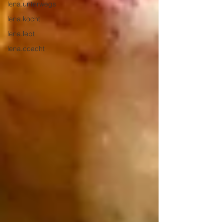
lena.unterwegs
lena.kocht
lena.lebt
lena.coacht