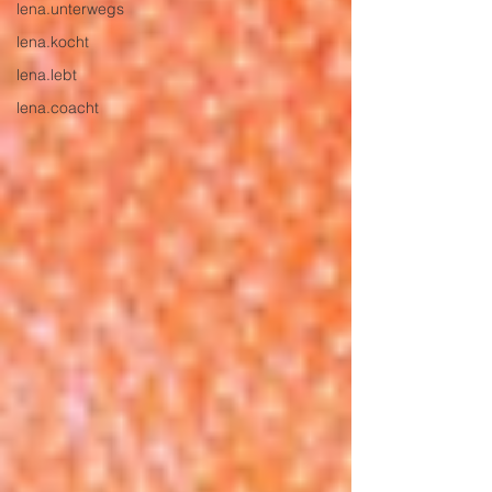
lena.unterwegs
lena.kocht
lena.lebt
lena.coacht