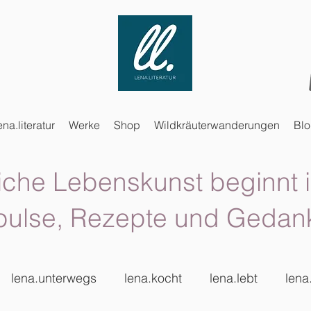
ena.literatur
Werke
Shop
Wildkräuterwanderungen
Bl
iche Lebenskunst beginnt i
pulse, Rezepte und Gedan
lena.unterwegs
lena.kocht
lena.lebt
lena