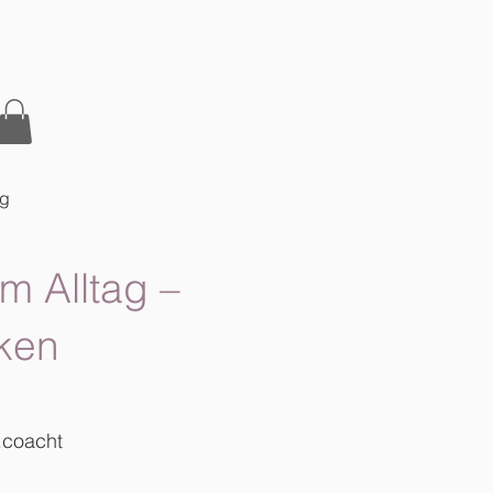
og
m Alltag –
ken
.coacht