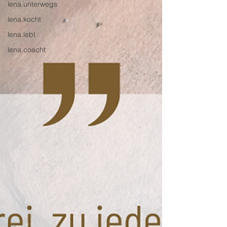
lena.unterwegs
lena.kocht
lena.lebt
lena.coacht