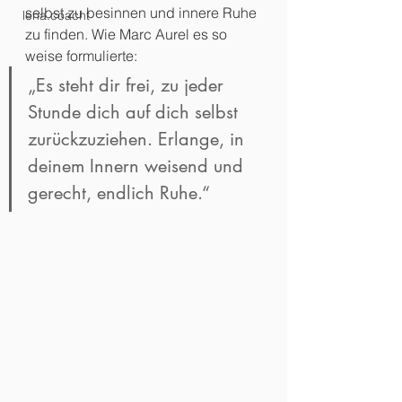
selbst zu besinnen und innere Ruhe 
lena.coacht
zu finden. Wie Marc Aurel es so 
weise formulierte:
„Es steht dir frei, zu jeder 
Stunde dich auf dich selbst 
zurückzuziehen. Erlange, in 
deinem Innern weisend und 
gerecht, endlich Ruhe.“