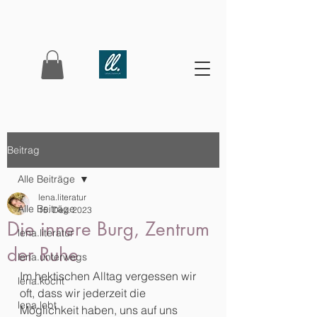
Beitrag
Alle Beiträge
lena.literatur
Alle Beiträge
15. Dez. 2023
Die innere Burg, Zentrum
lena.literatur
der Ruhe
lena.unterwegs
Im hektischen Alltag vergessen wir 
lena.kocht
oft, dass wir jederzeit die 
lena.lebt
Möglichkeit haben, uns auf uns 