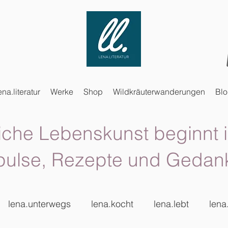
ena.literatur
Werke
Shop
Wildkräuterwanderungen
Bl
iche Lebenskunst beginnt i
pulse, Rezepte und Gedan
lena.unterwegs
lena.kocht
lena.lebt
lena