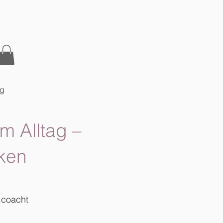
og
m Alltag –
ken
.coacht