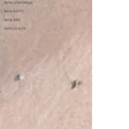
lena.unterwegs
lena.kocht
lena.lebt
lena.coacht