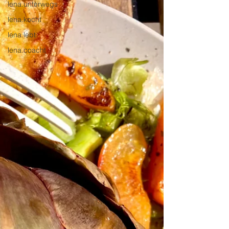
lena.unterwegs
lena.kocht
lena.lebt
lena.coacht