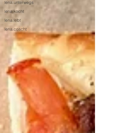
lena.unterwegs
lena.kocht
lena.lebt
lena.coacht