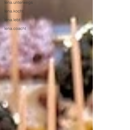
lena.unterwegs
lena.kocht
lena.lebt
lena.coacht