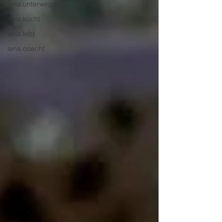
lena.unterwegs
lena.kocht
lena.lebt
lena.coacht