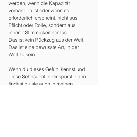
werden, wenn die Kapazität 
vorhanden ist oder wenn es 
erforderlich erscheint, nicht aus 
Pflicht oder Rolle, sondern aus 
innerer Stimmigkeit heraus.
Das ist kein Rückzug aus der Welt. 
Das ist eine bewusste Art, in der 
Welt zu sein.
Wenn du dieses Gefühl kennst und 
diese Sehnsucht in dir spürst, dann 
findest du sie auch in meinen 
Romanen. Dann empfehle ich dir 
Reduktion – Die Essenz des 
Lebens
, 
Reflexion – Die Kunst des 
Lebens
 und 
Bramberi
. Diese 
Bücher richten sich an Leserinnen 
und Leser, die Stille suchen, Tiefe 
zulassen und ein Leben schätzen, 