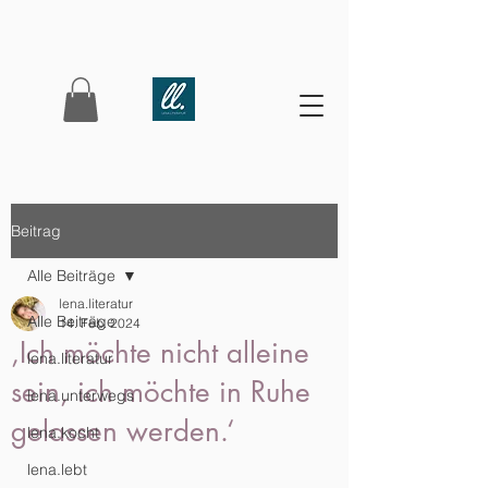
Beitrag
Alle Beiträge
lena.literatur
Alle Beiträge
14. Feb. 2024
,Ich möchte nicht alleine
lena.literatur
sein, ich möchte in Ruhe
lena.unterwegs
gelassen werden.‘
lena.kocht
lena.lebt