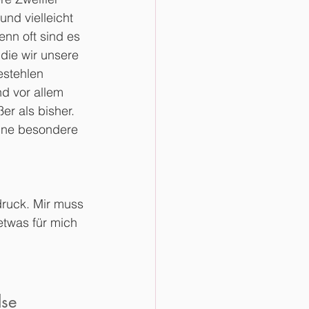
und vielleicht 
nn oft sind es 
ie wir unsere 
estehlen 
d vor allem 
er als bisher. 
eine besondere 
druck. Mir muss 
etwas für mich 
lse 