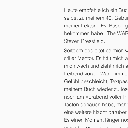
Heute empfehle ich ein Buc
selbst zu meinem 40. Gebur
meiner Lektorin Evi Pusch 
bekommen habe: "The WAR 
Steven Pressfield. 
Selbstzweifel im kreativen Schaffensprozess aushebeln
Seitdem begleitet es mich w
stiller Mentor. Es hält mich a
mich wach und zieht mich
treibend voran. Wann imme
Gefühl beschleicht, Textpa
meinem Buch wieder zu lösc
noch am Vorabend voller Inb
Tasten gehauen habe, mahn
eine weitere Nacht darüber 
Es einen Moment länger no
auszuhalten, als es der inne