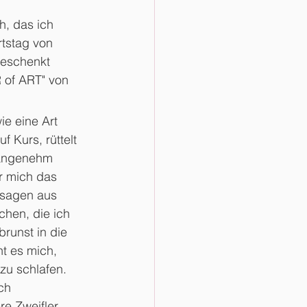
h, das ich 
tstag von 
geschenkt 
of ART" von 
ie eine Art 
uf Kurs, rüttelt 
 angenehm 
r mich das 
ssagen aus 
hen, die ich 
runst in die 
t es mich, 
zu schlafen. 
ch 
re Zweifler 