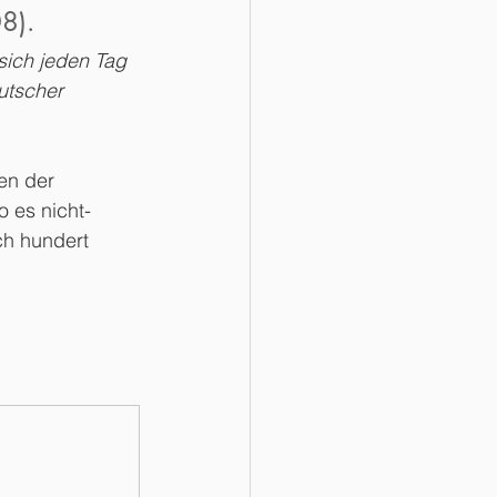
8).
sich jeden Tag 
utscher 
en der 
o es nicht-
h hundert 