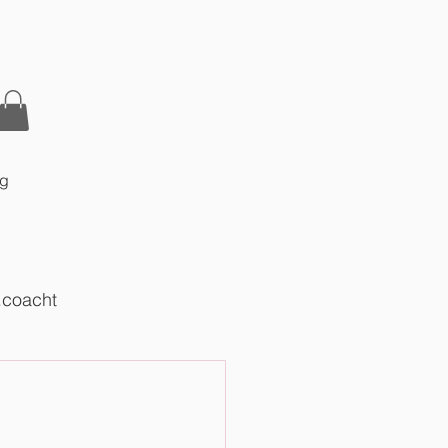
og
.coacht