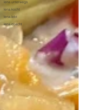
lena.unterwegs
lena.kocht
lena.lebt
lena.coacht