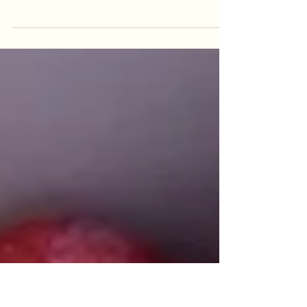
mit Genuss
In diesem Beitrag zeige ich dir, wie du Gemüse
fermentieren kannst: Schritt für Schritt, kreativ
und gesund.